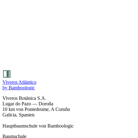
B. bambos
Riesiger Dornbambus, dichte undurchdringliche Horste
B. vulgaris
Am weitesten verbreiteter tropischer Bambus
B. oldhamii
Riesiger Nutzbambus, essbare Sprossen
B. textilis
Weberbambus, flexible Halme
B. multiplex
Heckenbambus, kompakte Zierpflanze
B. tulda
Bengalischer Bambus, starkes Bauholz
Viveros Atlántico
by Bamboologic
Viveros Botánica S.A.
Lugar do Pazo — Doroña
10 km von Pontedeume, A Coruña
Galicia, Spanien
Hauptbaumschule von Bamboologic
Baumschule