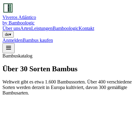
Viveros Atlántico
by Bamboologic
Über uns
Arten
Leistungen
Bamboologic
Kontakt
de
▾
Anmelden
Bambus kaufen
Bambuskatalog
Über 30
Sorten
Bambus
Weltweit gibt es etwa 1.600 Bambussorten. Über 400 verschiedene
Sorten werden derzeit in Europa kultiviert, davon 300 gemäßigte
Bambusarten.