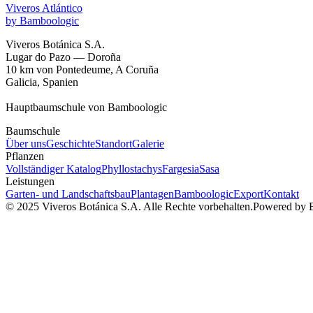
Viveros Atlántico
by Bamboologic
Viveros Botánica S.A.
Lugar do Pazo — Doroña
10 km von Pontedeume, A Coruña
Galicia, Spanien
Hauptbaumschule von Bamboologic
Baumschule
Über uns
Geschichte
Standort
Galerie
Pflanzen
Vollständiger Katalog
Phyllostachys
Fargesia
Sasa
Leistungen
Garten- und Landschaftsbau
Plantagen
Bamboologic
Export
Kontakt
© 2025 Viveros Botánica S.A. Alle Rechte vorbehalten.
Powered by 