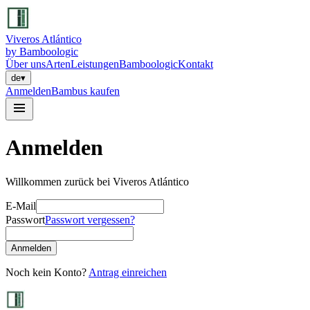
Viveros Atlántico
by Bamboologic
Über uns
Arten
Leistungen
Bamboologic
Kontakt
de
▾
Anmelden
Bambus kaufen
Anmelden
Willkommen zurück bei Viveros Atlántico
E-Mail
Passwort
Passwort vergessen?
Anmelden
Noch kein Konto?
Antrag einreichen