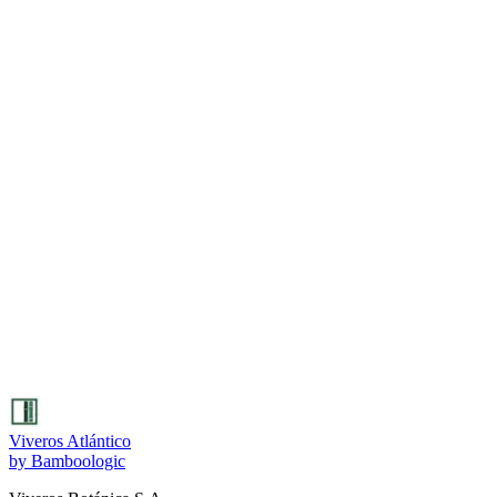
BL
Bamboologic
Viveros Atlántico
by Bamboologic