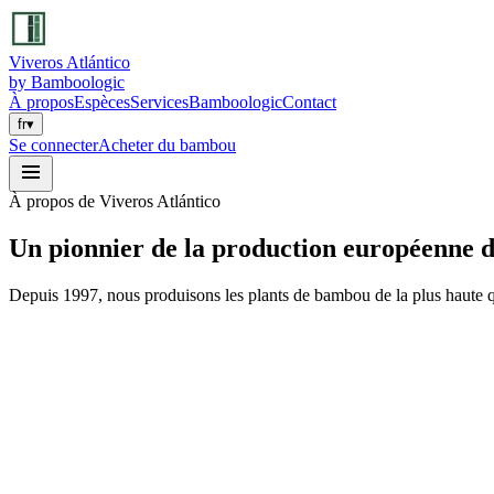
Viveros Atlántico
by Bamboologic
À propos
Espèces
Services
Bamboologic
Contact
fr
▾
Se connecter
Acheter du bambou
À propos de Viveros Atlántico
Un pionnier de la production
européenne 
Depuis 1997, nous produisons les plants de bambou de la plus haute q